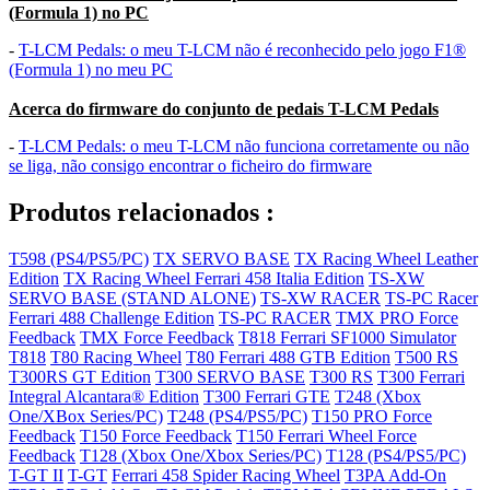
(Formula 1) no PC
-
T-LCM Pedals: o meu T-LCM não é reconhecido pelo jogo F1®
(Formula 1) no meu PC
Acerca do firmware do conjunto de pedais T-LCM Pedals
-
T-LCM Pedals: o meu T-LCM não funciona corretamente ou não
se liga, não consigo encontrar o ficheiro do firmware
Produtos relacionados :
T598 (PS4/PS5/PC)
TX SERVO BASE
TX Racing Wheel Leather
Edition
TX Racing Wheel Ferrari 458 Italia Edition
TS-XW
SERVO BASE (STAND ALONE)
TS-XW RACER
TS-PC Racer
Ferrari 488 Challenge Edition
TS-PC RACER
TMX PRO Force
Feedback
TMX Force Feedback
T818 Ferrari SF1000 Simulator
T818
T80 Racing Wheel
T80 Ferrari 488 GTB Edition
T500 RS
T300RS GT Edition
T300 SERVO BASE
T300 RS
T300 Ferrari
Integral Alcantara® Edition
T300 Ferrari GTE
T248 (Xbox
One/XBox Series/PC)
T248 (PS4/PS5/PC)
T150 PRO Force
Feedback
T150 Force Feedback
T150 Ferrari Wheel Force
Feedback
T128 (Xbox One/Xbox Series/PC)
T128 (PS4/PS5/PC)
T-GT II
T-GT
Ferrari 458 Spider Racing Wheel
T3PA Add-On