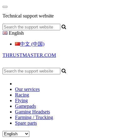
Technical support website
English
中文 (中国)
THRUSTMASTER.COM
Our services
Racing
Flying
Gamepads
Gaming Headsets
Farming / Trucking
Spare parts