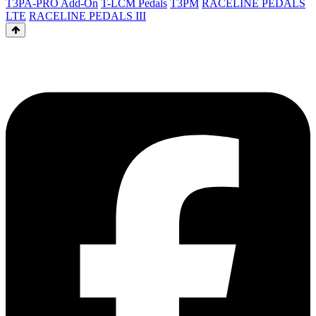
T3PA-PRO Add-On
T-LCM Pedals
T3PM
RACELINE PEDALS
LTE
RACELINE PEDALS III