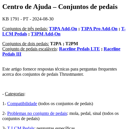
Centro de Ajuda – Conjuntos de pedais
KB 1791 - PT - 2024-08-30
Conjuntos de três pedais:
T3PA Add-On
;
T3PA Pro Add-On
;
T-
LCM Pedals
;
T3PM Add-On
Conjuntos de dois pedais:
T2PA ; T2PM
Conjunto de pedais escaláveis
:
Raceline Pedals LTE
;
Raceline
Pedals III
Este artigo fornece respostas técnicas para perguntas frequentes
acerca dos conjuntos de pedais Thrustmaster.
-
Categorias
:
1-
Compatibilidade
(todos os conjuntos de pedais)
2-
Problemas no conjunto de pedais
: mola, pedal, sinal (todos os
conjuntos de pedais)
3-
T LCM Pedals
: perguntas específicas