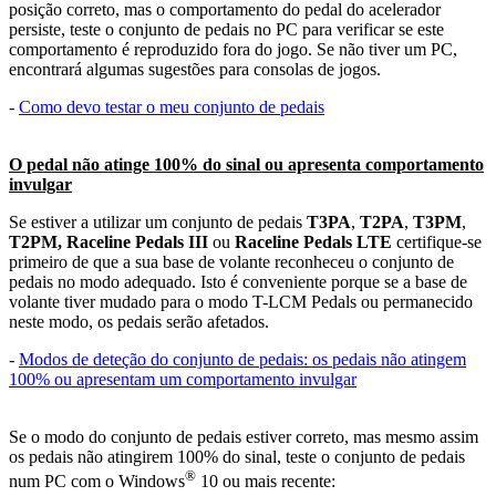
posição correto, mas o comportamento do pedal do acelerador
persiste, teste o conjunto de pedais no PC para verificar se este
comportamento é reproduzido fora do jogo. Se não tiver um PC,
encontrará algumas sugestões para consolas de jogos.
-
Como devo testar o meu conjunto de pedais
O pedal não atinge 100% do sinal ou apresenta comportamento
invulgar
Se estiver a utilizar um conjunto de pedais
T3PA
,
T2PA
,
T3PM
,
T2PM, Raceline Pedals III
ou
Raceline Pedals LTE
certifique-se
primeiro de que a sua base de volante reconheceu o conjunto de
pedais no modo adequado. Isto é conveniente porque se a base de
volante tiver mudado para o modo T-LCM Pedals ou permanecido
neste modo, os pedais serão afetados.
-
Modos de deteção do conjunto de pedais: os pedais não atingem
100% ou apresentam um comportamento invulgar
Se o modo do conjunto de pedais estiver correto, mas mesmo assim
os pedais não atingirem 100% do sinal, teste o conjunto de pedais
®
num PC com o Windows
10 ou mais recente: